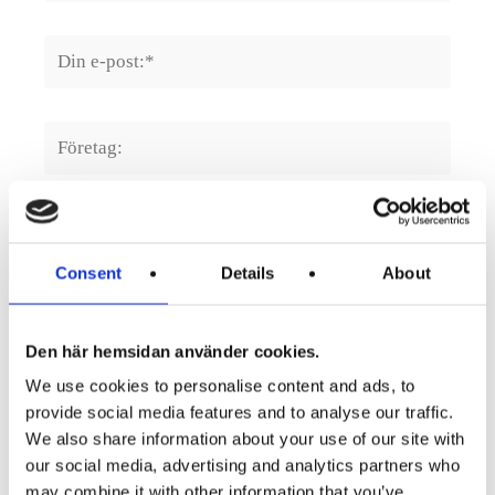
När du fyller i formuläret kommer vi
att spara dina kontaktuppgifter för att vi
Consent
Details
About
ska kunna komma i kontakt med dig, och
vi kommer endast att använda dina
kontaktuppgifter för ovan angett syfte. Du
Den här hemsidan använder cookies.
kan när som helst invända mot att vi
We use cookies to personalise content and ads, to
behandlar dina uppgifter genom att maila
provide social media features and to analyse our traffic.
till
info@soderbergpartners.se
. Vill du
We also share information about your use of our site with
our social media, advertising and analytics partners who
veta mer om hur vi behandlar dina
may combine it with other information that you’ve