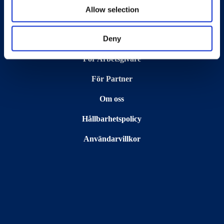
Snabblänkar
Allow selection
Deny
För Medarbetare
För Arbetsgivare
För Partner
Om oss
Hållbarhetspolicy
Användarvillkor