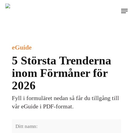
Skip
Men
to
main
content
eGuide
5 Största Trenderna
inom Förmåner för
2026
Fyll i formuläret nedan så får du tillgång till
vår eGuide i PDF-format.