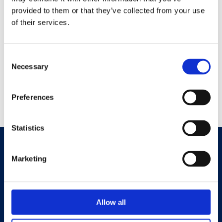
personuppgifter,
läs mer här
.
provided to them or that they’ve collected from your use
of their services.
Consent
Necessary
Selection
Preferences
Statistics
Marketing
Sveriges främsta förmånsportal och förmedlare
av hälso- och friskvårdslösningar.
Allow all