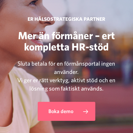
ER
HÄLSOSTRATEGISKA
PARTNER
Mer än förmåner – ert
kompletta HR-stöd
Sluta betala för en förmånsportal ingen
använder.
Vi ger er rätt verktyg, aktivt stöd och en
lösning som faktiskt används.
Boka demo