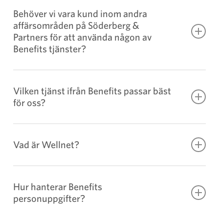
Behöver vi vara kund inom andra
affärsområden på Söderberg &
Partners för att använda någon av
Benefits tjänster?
Benefits tjänster fungerar utmärkt att använda
även om ni inte redan är kunder till Söderberg
Vilken tjänst ifrån Benefits passar bäst
för oss?
& Partners.
Benefits erbjuder olika tjänster särskilt
anpassade efter olika kunder behov.
Klicka här
Vad är Wellnet?
för att få utforska vårt erbjudande.
Wellnet är en av Sveriges tidigare ledande
aktörer inom friskvård och hälsa som nu ingår i
Hur hanterar Benefits
personuppgifter?
Söderberg & Partners erbjudande.