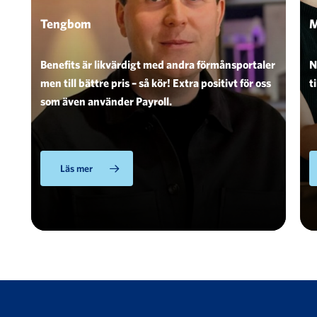
Tengbom
M
Benefits är likvärdigt med andra förmånsportaler
N
men till bättre pris – så kör! Extra positivt för oss
t
som även använder Payroll.
Läs mer