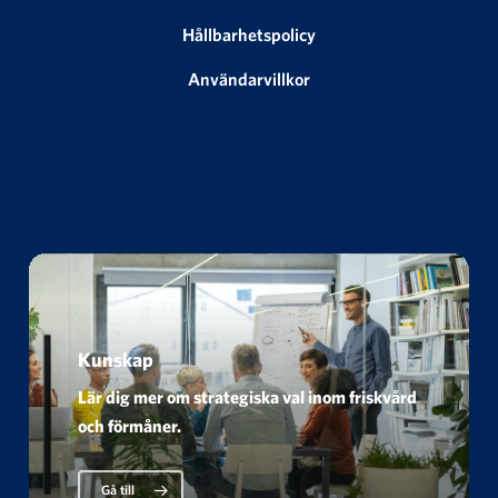
Hållbarhetspolicy
Användarvillkor
Kunskap
Lär dig mer om strategiska val inom friskvård
och förmåner.
Gå till