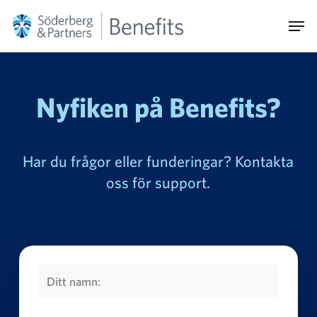
Skip
Men
to
main
content
Nyfiken på Benefits?
Har du frågor eller funderingar? Kontakta
oss för support.