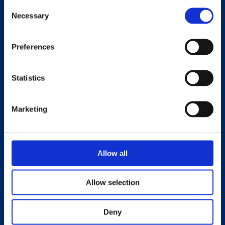
Consent
organisationen, vilket är positivt. Vi är en
Necessary
Selection
relativt liten HR-organisation och hinner inte
hantera alla frågor och administration kring
Preferences
friskvård och därför behöver vi ha bra och
stabila system att luta oss emot.
Statistics
Benefits är också väldigt användarvänligt och vi
uppskattar den snabba supporten som ges,
Marketing
både för oss själva inom HR men även för den
enskilde medarbetaren i företaget.”
Allow all
Britta Bolin
HR Manager på Swerim
Allow selection
Deny