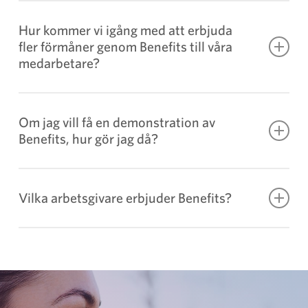
Här
hittar du mer information om hur
Söderberg & Partners hanterar
Hur kommer vi igång med att erbjuda
fler förmåner genom Benefits till våra
personuppgifter.
medarbetare?
Klicka här
för att boka demo.
Om jag vill få en demonstration av
Benefits, hur gör jag då?
Klicka här
för att boka demo.
Vilka arbetsgivare erbjuder Benefits?
Klicka här
för att se hur våra kunder använder
Benefits.