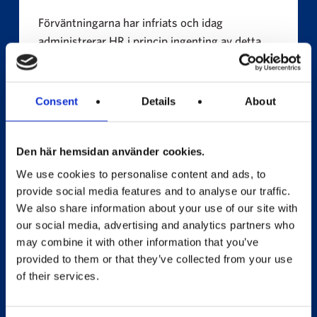
Förväntningarna har infriats och idag
administrerar HR i princip ingenting av detta
samtidigt som vi ser ett ökat nyttjande av
friskvårdstjänster och lunchförmånen hos
medarbetarna.”
Consent
Details
About
Den här hemsidan använder cookies.
We use cookies to personalise content and ads, to
provide social media features and to analyse our traffic.
Emma Fundin
We also share information about your use of our site with
HR Business Partner på Sefina Pantbank
our social media, advertising and analytics partners who
may combine it with other information that you’ve
provided to them or that they’ve collected from your use
of their services.
“Med Benefits ser vi många fördelar men
framförallt ett ökat nyttjande av friskvård i