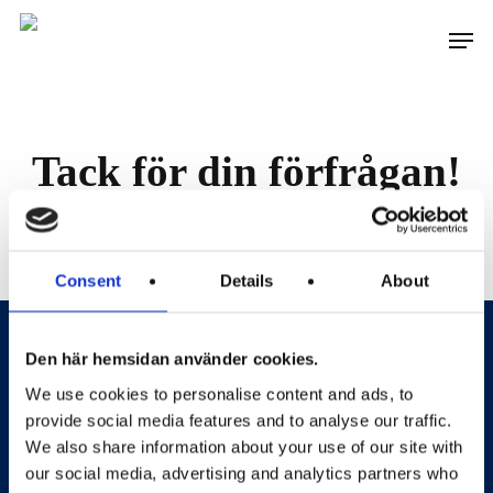
Skip
Men
to
main
content
Tack för din förfrågan!
Vi återkommer inom kort.
Consent
Details
About
Den här hemsidan använder cookies.
Sveriges främsta förmånsportal och förmedlare
We use cookies to personalise content and ads, to
provide social media features and to analyse our traffic.
av hälso- och friskvårdslösningar.
We also share information about your use of our site with
our social media, advertising and analytics partners who